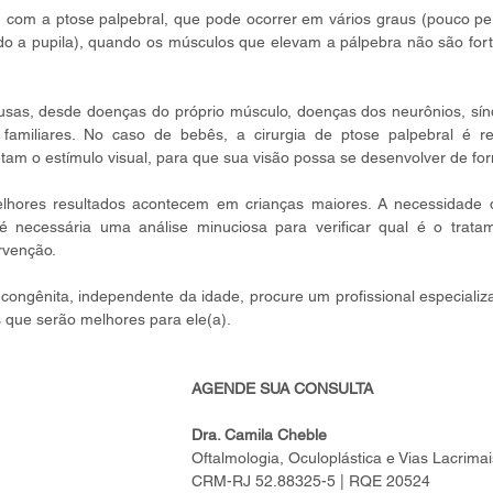
com a ptose palpebral, que pode ocorrer em vários graus (pouco per
do a pupila), quando os músculos que elevam a pálpebra não são forte
sas, desde doenças do próprio músculo, doenças dos neurônios, sínd
 familiares. No caso de bebês, a cirurgia de ptose palpebral é r
m o estímulo visual, para que sua visão possa se desenvolver de f
lhores resultados acontecem em crianças maiores. A necessidade da
 necessária uma análise minuciosa para verificar qual é o tratam
rvenção.
 congênita, independente da idade, procure um profissional especializ
s que serão melhores para ele(a).
AGENDE SUA CONSULTA
Dra. Camila Cheble
Oftalmologia, Oculoplástica e Vias Lacrimai
CRM-RJ 52.88325-5 | RQE 20524