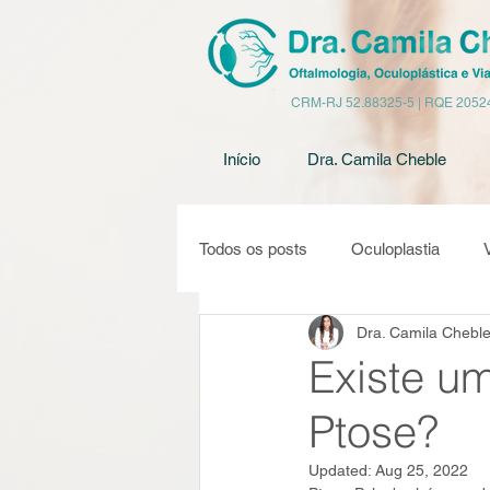
CRM-RJ 52.88325-5 | RQE 2052
Início
Dra. Camila Cheble
Todos os posts
Oculoplastia
Dra. Camila Chebl
Tumor palpebral
Blefaroplasti
Existe u
Ptose?
Updated:
Aug 25, 2022