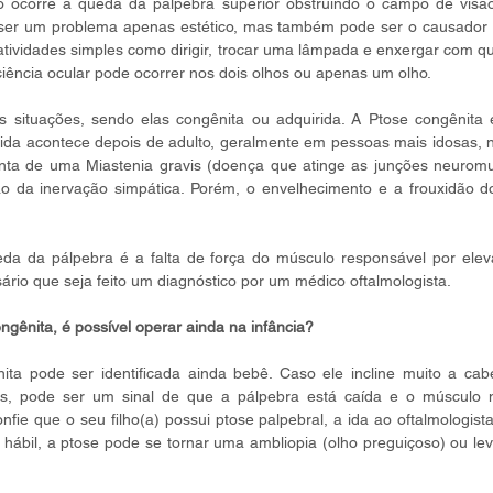
 ocorre a queda da pálpebra superior obstruindo o campo de visão
ser um problema apenas estético, mas também pode ser o causador 
atividades simples como dirigir, trocar uma lâmpada e enxergar com qu
iciência ocular pode ocorrer nos dois olhos ou apenas um olho.
 situações, sendo elas congênita ou adquirida. A Ptose congênita 
rida acontece depois de adulto, geralmente em pessoas mais idosas, n
onta de uma Miastenia gravis (doença que atinge as junções neuromus
o da inervação simpática. Porém, o envelhecimento e a frouxidão d
eda da pálpebra é a falta de força do músculo responsável por elev
rio que seja feito um diagnóstico por um médico oftalmologista.
ongênita, é possível operar ainda na infância?
ita pode ser identificada ainda bebê. Caso ele incline muito a cabe
as, pode ser um sinal de que a pálpebra está caída e o músculo n
fie que o seu filho(a) possui ptose palpebral, a ida ao oftalmologista 
hábil, a ptose pode se tornar uma ambliopia (olho preguiçoso) ou lev