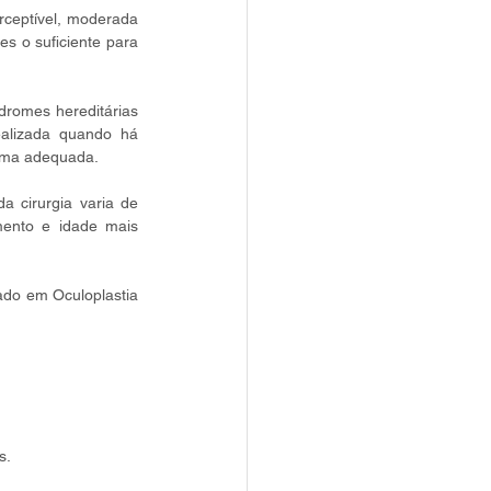
ceptível, moderada 
s o suficiente para 
romes hereditárias 
ealizada quando há 
orma adequada.
 cirurgia varia de 
ento e idade mais 
ado em Oculoplastia 
s.