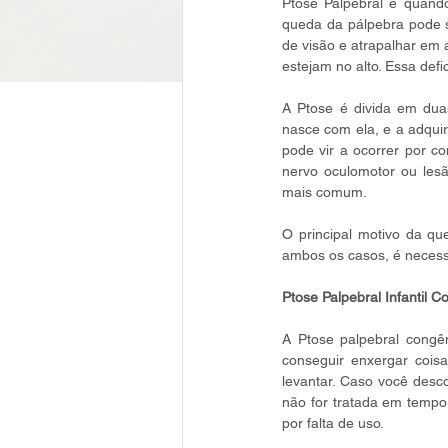
Ptose Palpebral é quando
queda da pálpebra pode 
de visão e atrapalhar em 
estejam no alto. Essa def
A Ptose é divida em duas
nasce com ela, e a adqui
pode vir a ocorrer por c
nervo oculomotor ou lesã
mais comum. 
O principal motivo da qu
ambos os casos, é necessá
Ptose Palpebral Infantil C
A Ptose palpebral congên
conseguir enxergar cois
levantar. Caso você descon
não for tratada em tempo 
por falta de uso.