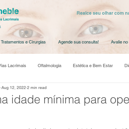
Realce seu olhar com n
4
Tratamentos e Cirurgias
Agende sua consulta!
Avalie no
Vias Lacrimais
Oftalmologia
Estética e Bem Estar
Di
e
Aug 12, 2022
2 min read
a
ma idade mínima para ope